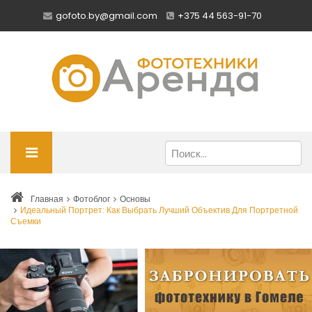
gofoto.by@gmail.com
+375 44 563-91-70
Главная
Фотоблог
Основы
Идеальный Портрет: Как Выбрать Лучший Объектив Для Портретной
Съемки