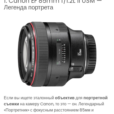
1. Canon EF 85mm f/1.2L II USM —
Легенда портрета
Если вы ищете эталонный
объектив
для
портретной
съемки
на камеру Canon, то это — он. Легендарный
«Портретник» с фокусным расстоянием 85мм и