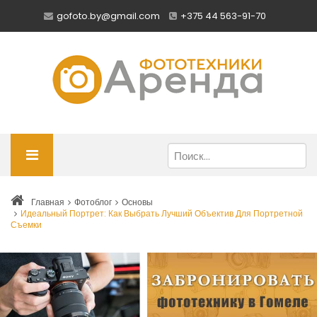
gofoto.by@gmail.com
+375 44 563-91-70
Главная
Фотоблог
Основы
Идеальный Портрет: Как Выбрать Лучший Объектив Для Портретной
Съемки