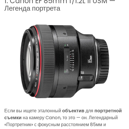
1. Canon EF 85mm f/1.2L II USM —
Легенда портрета
Если вы ищете эталонный
объектив
для
портретной
съемки
на камеру Canon, то это — он. Легендарный
«Портретник» с фокусным расстоянием 85мм и