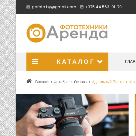
gofoto.by@gmail.com
+375 44 563-91-70
КАТАЛОГ
ГЛАВ
Главная
Фотоблог
Основы
Идеальный Портрет: Как