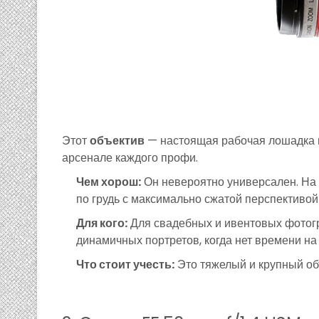
Этот
объектив
— настоящая рабочая лошадка и
арсенале каждого профи.
Чем хорош:
Он невероятно универсален. На 
по грудь с максимально сжатой перспективо
Для кого:
Для свадебных и ивентовых фотогра
динамичных портретов, когда нет времени на
Что стоит учесть:
Это тяжелый и крупный объ