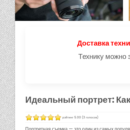
Доставка техни
Технику можно з
Идеальный портрет: Ка
рэйтинг
5.00
(
3
голосов)
Портретная съемка — это один из самых популя