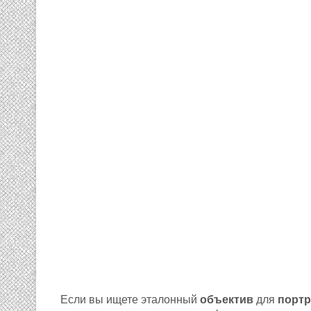
Если вы ищете эталонный
объектив
для
портр