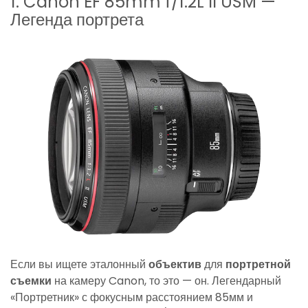
1. Canon EF 85mm f/1.2L II USM —
Легенда портрета
Если вы ищете эталонный
объектив
для
портретной
съемки
на камеру Canon, то это — он. Легендарный
«Портретник» с фокусным расстоянием 85мм и