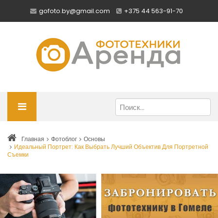
gofoto.by@gmail.com
+375 44 563-91-70
Главная
Фотоблог
Основы
Идеальный Портрет: Как Выбрать Лучший Объектив Для Портретной
Съемки