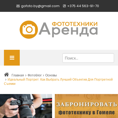
gofoto.by@gmail.com
+375 44 563-91-70
Главная
Фотоблог
Основы
Идеальный Портрет: Как Выбрать Лучший Объектив Для Портретной
Съемки