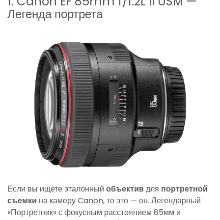
1. Canon EF 85mm f/1.2L II USM —
Легенда портрета
Если вы ищете эталонный
объектив
для
портретной
съемки
на камеру Canon, то это — он. Легендарный
«Портретник» с фокусным расстоянием 85мм и