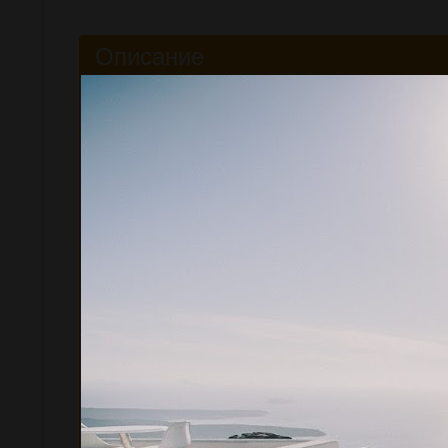
Описание
Объектив
Canon EF 15mm f/2.8 Fisheye
типа «рыбий г
воплощения творческих замыслов. Отличительной особен
Этой ценой достигается по сути предельное увеличение у
позволяет получать очень интересные снимки самых разн
глубина резко изображаемого пространства, преувеличен
объектив даже при неблагоприятных условиях освещения.
Система автофокуса объектива отличается сравнительно 
внутреннего перемещения линз, что обеспечивает максим
(минимальная дистанция фокусировки 20 см)
Преимущества:
Широкий угол обзора в 180° на полнокадровых фотока
Диафрагма f/2.8