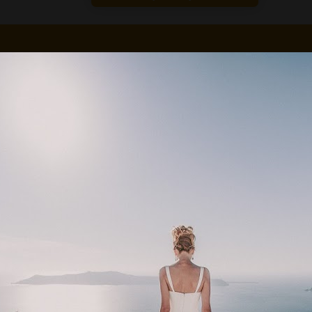
лаз» является особым инструментом, предлагающим необычные, но весь
ностью подобных объективов является сильно выраженная дисторсия (ис
гла зрения: модель
Canon EF 15 mm f/2.8 Fisheye
охватывает по диаго
ых сюжетов – от морских или степных пейзажей до интерьеров больших 
ная перспектива (подчеркнутое разделение разных планов), высокая све
высокой для моделей этого класса скоростью и безупречной точностью 
альное удобство работы. Объектив способен сфокусироваться на объектах
мерах