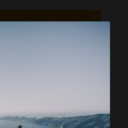
ма выразительные средства художественного
кривление прямых линий по краям поля изображений).
нали полную полусферу, то есть 180°. Объектив
помещений. Среди достоинств модели – уникальная
тосила, позволяющая с удобством использовать
работы. Фокусировка осуществляется при помощи
, которые находятся практически вплотную к камере