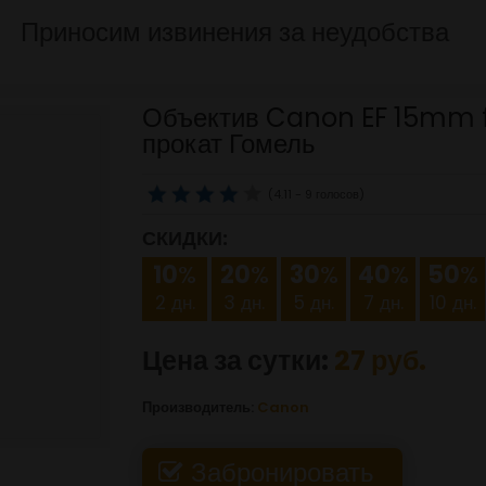
Приносим извинения за неудобства
Объектив Canon EF 15mm f/
прокат Гомель
(
4.11
-
9
голосов)
СКИДКИ:
10
%
20
%
30
%
40
%
50
%
2 дн.
3 дн.
5 дн.
7 дн.
10 дн.
Цена за сутки:
27
руб.
Производитель:
Canon
Забронировать