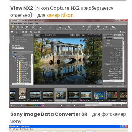
View NX2
(Nikon Capture NX2 приобертается
отдельно) - для
камер Nikon
Sony Image Data Converter SR
- для фотокамер
Sony