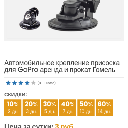
Автомобильное крепление присоска
для GoPro аренда и прокат Гомель
(
4
-
1
голос)
СКИДКИ:
10
%
20
%
30
%
40
%
50
%
60
%
2 дн.
3 дн.
5 дн.
7 дн.
10 дн.
14 дн.
Цена за сутки:
3
руб.