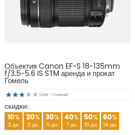
Объектив Canon EF-S 18-135mm
f/3.5-5.6 IS STM аренда и прокат
Гомель
(
2.86
-
7
голосов)
СКИДКИ:
10
%
20
%
30
%
40
%
50
%
60
%
2 дн.
3 дн.
5 дн.
7 дн.
10 дн.
14 дн.