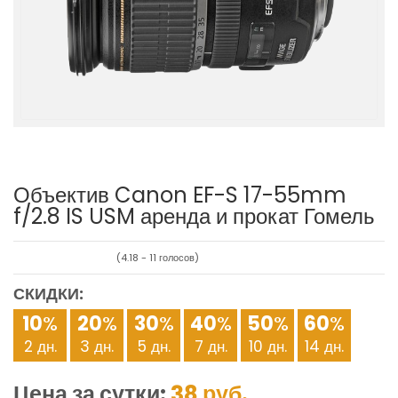
Объектив Canon EF-S 17-55mm
f/2.8 IS USM аренда и прокат Гомель
(
4.18
-
11
голосов)
СКИДКИ:
10
%
20
%
30
%
40
%
50
%
60
%
2 дн.
3 дн.
5 дн.
7 дн.
10 дн.
14 дн.
Цена за сутки:
38
руб.