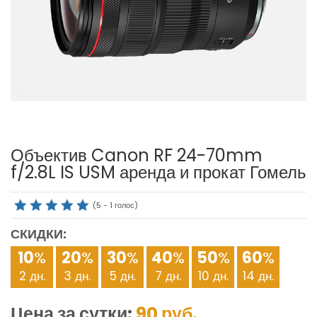
Объектив Canon RF 24-70mm
f/2.8L IS USM аренда и прокат Гомель
(
5
-
1
голос)
СКИДКИ:
10
%
20
%
30
%
40
%
50
%
60
%
2 дн.
3 дн.
5 дн.
7 дн.
10 дн.
14 дн.
Цена за сутки:
90
руб.